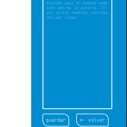
guardar
<- volver